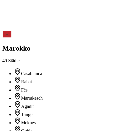
Marokko
49 Städte
Casablanca
Rabat
Fès
Marrakesch
Agadir
Tanger
Meknès
Oujda