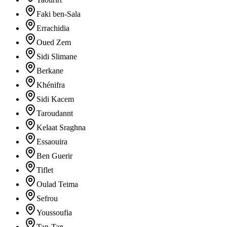
Faki ben-Sala
Errachidia
Oued Zem
Sidi Slimane
Berkane
Khénifra
Sidi Kacem
Taroudannt
Kelaat Sraghna
Essaouira
Ben Guerir
Tiflet
Oulad Teima
Sefrou
Youssoufia
Tan-Tan