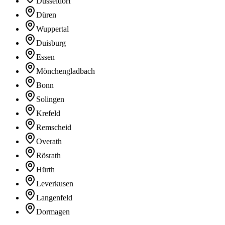
Düsseldorf
Düren
Wuppertal
Duisburg
Essen
Mönchengladbach
Bonn
Solingen
Krefeld
Remscheid
Overath
Rösrath
Hürth
Leverkusen
Langenfeld
Dormagen