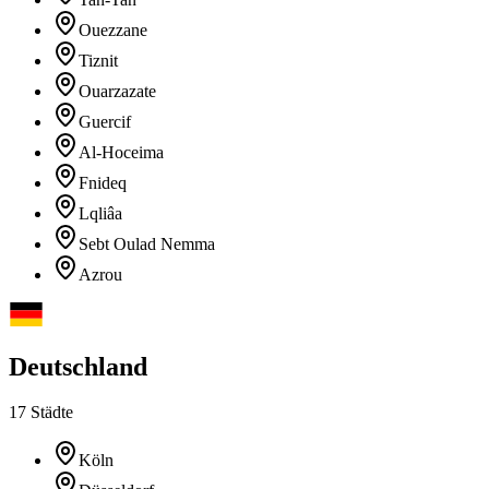
Ouezzane
Tiznit
Ouarzazate
Guercif
Al-Hoceima
Fnideq
Lqliâa
Sebt Oulad Nemma
Azrou
Deutschland
17 Städte
Köln