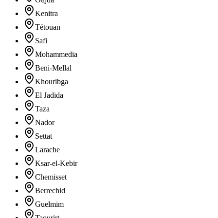
Kenitra
Tétouan
Safi
Mohammedia
Beni-Mellal
Khouribga
El Jadida
Taza
Nador
Settat
Larache
Ksar-el-Kebir
Chemisset
Berrechid
Guelmim
Taourirt