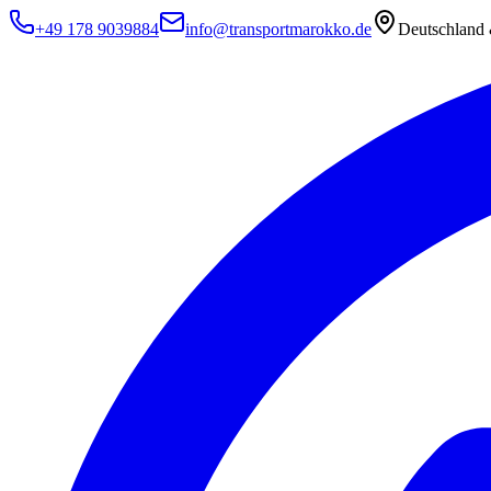
+49 178 9039884
info@transportmarokko.de
Deutschland