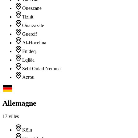
Ouezzane
Tiznit
Ouarzazate
Guercif
Al-Hoceima
Fnideq
Lqliâa
Sebt Oulad Nemma
Azrou
Allemagne
17 villes
Köln