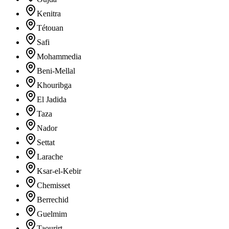
Kenitra
Tétouan
Safi
Mohammedia
Beni-Mellal
Khouribga
El Jadida
Taza
Nador
Settat
Larache
Ksar-el-Kebir
Chemisset
Berrechid
Guelmim
Taourirt