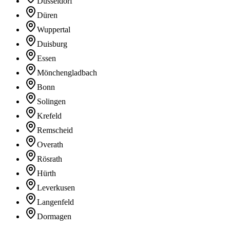
Düsseldorf
Düren
Wuppertal
Duisburg
Essen
Mönchengladbach
Bonn
Solingen
Krefeld
Remscheid
Overath
Rösrath
Hürth
Leverkusen
Langenfeld
Dormagen