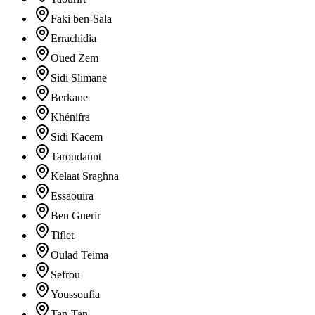
Faki ben-Sala
Errachidia
Oued Zem
Sidi Slimane
Berkane
Khénifra
Sidi Kacem
Taroudannt
Kelaat Sraghna
Essaouira
Ben Guerir
Tiflet
Oulad Teima
Sefrou
Youssoufia
Tan-Tan