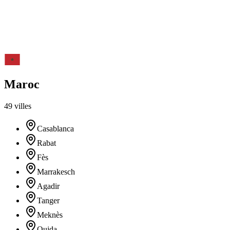
Maroc
49 villes
Casablanca
Rabat
Fès
Marrakesch
Agadir
Tanger
Meknès
Oujda